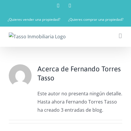
Saltar
Facebook
Instagram
al
¿Quieres vender una propiedad?
¿Quieres comprar una propiedad?
contenido
Acerca de
Fernando Torres
Tasso
Este autor no presenta ningún detalle.
Hasta ahora Fernando Torres Tasso
ha creado 3 entradas de blog.