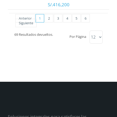
S/.416,200
Anterior
1
2
3
4
5
6
Siguiente
69 Resultados devueltos.
Por Página
Soluciones integrales para satisfacer las